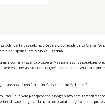
reas Odendahl e baseado na próspera propriedade de La Granja. No 
larejo de Esporles, em Mallorca, Espanha.
rurais e tornar a fazenda próspera. Mas para isso, os jogadores pre
 devem escolher as melhores opções e precisam se adaptar rapidam
a, que possui mecânicas incríveis e uma incrível imersão.
 muitas! Envolvem planejamento a longo prazo com gerenciamento 
me flexibilidade em gerenciamento de produtos agrícolas nos proc