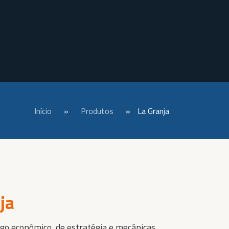
Início
»
Produtos
»
La Granja
ja
go econômico, de estratégia e mecânicas