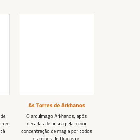
As Torres de Arkhanos
 de
O arquimago Arkhanos, após
orreu
décadas de busca pela maior
stá
concentração de magia por todos
os reinos de Drunagor,